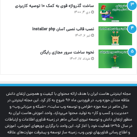
ساخت گذرواژه قوی به کمک ۱۰ توصیه کاربردی
دی ۴, ۱۴۰۰
نصب قالب نصبی آسان installer php
تیر ۶, ۱۴۰۲
نحوه ساخت سرور مجازی رایگان
خرداد ۱۷, ۱۴۰۲
مجله اینترنتی‌ هاست ایران با هدف ارائه محتوای با کیفیت و همچنین ارتقای دانش
علاقه مندان حوزه وب، در فروردین ماه 96 شروع به کار کرد. این مجله اینترنتی در
حال حاضر در سه حوزه «طراحی و توسعه وب سایت»، «شبکه و میزبانی وب» و
«مدیریت و کسب و کار» به تولید محتوا می‌پردازد. واحد آموزش هاست ایران به
منظور ارتقای دانش و توسعه نیروی انسانی ماهر در زمینه فناوری اطلاعات و ارتباطات
در سال 1395 فعالیت خود را آغاز کرد. این واحد با برگزاری دوره‎های آموزشی، آموزش
و اطلاع رسانی فناوری‎های نوین وب، زمینه ساز توسعه و پیشرفت مهارت‌های علاقه