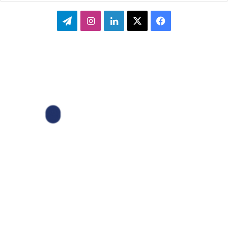
ف
ا
ل
ا
ت
ی
ی
ی
ی
ل
س
ک
ن
ن
گ
ب
س
ک
س
ر
و
د
ت
ا
ک
ا
ا
م
ی
گ
ن
ر
ا
م