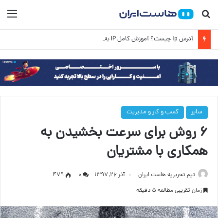
جستجو برای
منو
آدرس ip چیست؟ آموزش کامل IP به زبان ساده
سایر
کسب و کار و مدیریت
۶ روش برای سرعت بخشیدن به
همکاری با مشتریان
تیم تحریریه هاست ایران
آذر ۲۶, ۱۳۹۷
۰
479
زمان تقریبی مطالعه 5 دقیقه