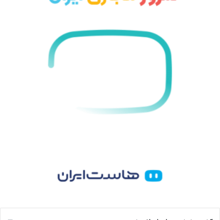
و
د
ت
ا
ک
ا
ا
م
ی
گ
ن
ر
ا
م