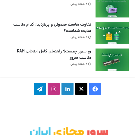
2 هفته پیش
تفاوت هاست معمولی و پربازدید؛ کدام مناسب
سایت شماست؟
2 هفته پیش
رم سرور چیست؟ راهنمای کامل انتخاب RAM
مناسب سرور
2 هفته پیش
ف
ا
ل
ا
ت
ی
ی
ی
ی
ل
س
ک
ن
ن
گ
ب
س
ک
س
ر