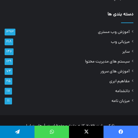
دسته بندی ها
آموزش وب مستری
۳۹۳
میزبانی وب
۲۱۸
سایر
۱۴۶
سیستم های مدیریت محتوا
۱۲۹
آموزش های سرور
۷۴
مفاهیم ابری
۲۵
دانشنامه
۱۷
میزبان نامه
۱۱
© کپی رایت 2026, کلیه حقوق محفوظ است |
هاست ایران
خانه
درباره ما
تماس با ما
یسبوک
ایکس
واتس آپ
تلگرام