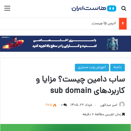
جستجو برای
منو
آدرس ip چیست؟ آموزش کامل IP به زبان ساده
دامنه
آموزش وب مستری
ساب دامین چیست؟ مزایا و
کاربردهای sub domain
امیر عبدالهی
خرداد ۲۲, ۱۴۰۵
۰
965
زمان تقریبی مطالعه 6 دقیقه