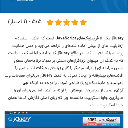
۵/۵ - (۱ امتیاز)
jQuery
یکی از
فریم‎ورک‎‌های JavaScript
است که امکان استفاده
ازقابلیت های از پیش آماده شده‌ای را فراهم می‌‎آورد و عمل هدایت
پرونده را آسان‎تر می‌کند؛ در واقع
jQuery
کتابخانه جاوا اسکریپت است
که به کمک آن می‎توان نرم‌افزارهای مبتنی بر Ajax، برنامه‌های سطح
پایین مبادله ای (ارتباط مرورگر با کاربر) و حتی حرکات انیمیشنی با
افکت‌های پیشرفته را ایجاد نمود. به کمک
jQuery
می‌‎توان صفحات وب
قدرتمند و داینامیک(پویا) طراحی نمود. با توجه به اینکه
جی
کوئری
برخی از میانبرهای نوشتاری را ارائه می‌کند؛ اما نمی‌توان آن را
جایگزین جاوا اسکریپت دانست؛ چرا که زبان اصلی نگارش کدها همان
جاوا اسکریپت است.