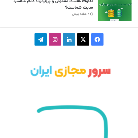
تفاوت هاست معمولی و پربازدید؛ کدام مناسب
سایت شماست؟
2 هفته پیش
ف
ا
ل
ا
ت
ی
ی
ی
ی
ل
س
ک
ن
ن
گ
ب
س
ک
س
ر
و
د
ت
ا
ک
ا
ا
م
ی
گ
ن
ر
ا