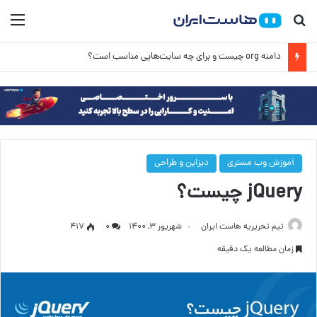
جستجو برای
منو
آدرس ip چیست؟ آموزش کامل IP به زبان ساده
آموزش وب مستری
دیزاین و طراحی
jQuery چیست؟
تیم تحریریه هاست ایران
شهریور ۳, ۱۴۰۰
۰
417
زمان مطالعه یک دقیقه