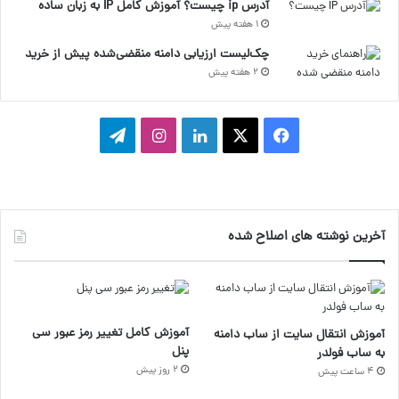
آدرس ip چیست؟ آموزش کامل IP به زبان ساده
1 هفته پیش
چک‌لیست ارزیابی دامنه منقضی‌شده پیش از خرید
2 هفته پیش
ف
ا
ل
ا
ت
ی
ی
ی
ی
ل
س
ک
ن
ن
گ
آخرین نوشته های اصلاح شده
ب
س
ک
س
ر
و
د
ت
ا
ک
ا
ا
م
آموزش کامل تغییر رمز عبور سی
آموزش انتقال سایت از ساب دامنه
ی
گ
پنل
به ساب فولدر
2 روز پیش
4 ساعت پیش
ن
ر