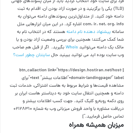
فرد برای سایت خود انتخاب کردید باید از میان پسوندهای جهانی
(TLD) یکی را برگزینید و در صورت آزاد بودن آن، اقدام به ثبت
دامنه خود کنید. از متداول‌ترین پسوندهای دامنه می‌توان به
com، ir، net، org، info اشاره کرد. در این میان ابزارهایی مثل
سامانه
پیشنهاد دهنده نام دامنه
هستند که در انتخاب نام به
شما کمک می‌کنند؛ همچنین برای بررسی وضعیت آزاد بودن و یا
مالک یک دامنه می‌توانید
Whois
بگیرید. اگر از قبل هم صاحب
وب سایت بوده اید می توانید ببینید حال
سایتتان چطور است؟
[btn_callaction link=”https://design.hostiran.net/host-
domain-landingpage/” label=”اطلاعات بیشتر” text=”برای
مشاهده قیمت‌ها و شرایط مربوط به هاست اشتراکی، خدمات ثبت
دامنه و همچنین انتقال سایت خود به دیتاسنتر هاست ایران بر
روی دکمه روبه‌رو کلیک کنید. جهت کسب اطلاعات بیشتر و
دریافت مشاوره با واحد فروش میزبانی وب به شماره ۰۲۱۲۸۳۱۰
تماس حاصل فرمایید.”]
میزبان همیشه همراه