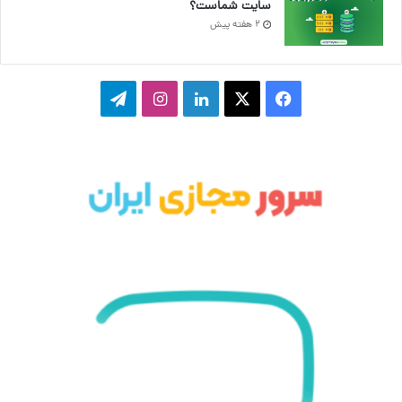
سایت شماست؟
2 هفته پیش
ف
ا
ل
ا
ت
ی
ی
ی
ی
ل
س
ک
ن
ن
گ
ب
س
ک
س
ر
و
د
ت
ا
ک
ا
ا
م
ی
گ
ن
ر
ا