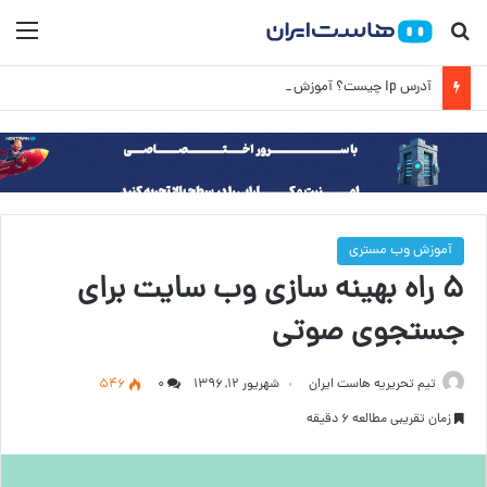
جستجو برای
منو
آدرس ip چیست؟ آموزش کامل IP به زبان ساده
آموزش وب مستری
۵ راه بهینه سازی وب سایت برای
جستجوی صوتی
تیم تحریریه هاست ایران
شهریور ۱۲, ۱۳۹۶
۰
546
زمان تقریبی مطالعه 6 دقیقه