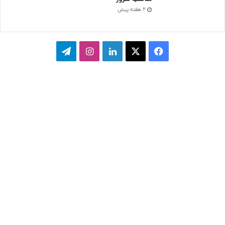
2 هفته پیش
ف
ا
ل
ا
ت
ی
ی
ی
ی
ل
س
ک
ن
ن
گ
ب
س
ک
س
ر
و
د
ت
ا
ک
ا
ا
م
ی
گ
ن
ر
ا