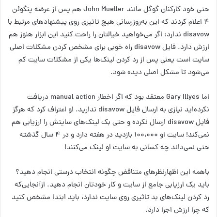
حتی خود کارکنان گوگل مانند John Mueller هم پس از عرضه پنگوئن
۴ اعلام کردند که این به‌روزرسانی هیچ تاثیری روی پیشنهاد‌های مرتبط با
disavow ندارد: اگر می‌خواهید خیالتان را راحت کنید این ابزار هنوز هم
ارزش دارد. فایل disavow راه خوبی برای مشخص کردن مشکلات اصلی
سایت است یعنی پس از رد کردن لینک‌ها یکی از مشکلات سایت کم
می‌شود تا مشکل اصلی دیده شود.
اما Gary Illyes معتقد بود که اگر اخطار manual action دریافت
نکرده‌اید نیازی به ارسال فایل disavow ندارید. او اعتراف کرد که هرگز
فایل disavow ارسال نکرده و حتی بک لینک‌های سایتش را ارزیابی هم
نمی‌کند! سایت او ۱۰۰،۰۰۰ بازدید در هفته دارد و در ۴ سال گذشته
حتی نمی‌داند چه کسانی به سایت او لینک می‌کنند!
باهمه این اظهارنظرهای متناقض چگونه انتخاب درستی انجام دهید؟
باید یک ارزیابی جامع از سایت و کار خودتان انجام دهید. ازآنجایی‌که
رد کردن لینک‌های بد تاثیری روی سایت‌ ندارد، باید ابتدا مشخص کنید
که چرا ارزش اجرا دارد.