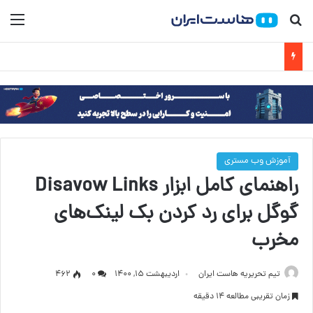
جستجو برای
منو
آموزش وب مستری
راهنمای کامل ابزار Disavow Links
گوگل برای رد کردن بک لینک‌های
مخرب
تیم تحریریه هاست ایران
اردیبهشت ۱۵, ۱۴۰۰
۰
462
زمان تقریبی مطالعه 14 دقیقه