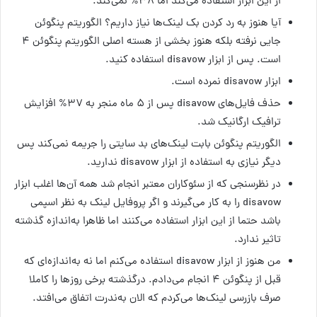
از این ابزار استفاده می‌کند اما ۳۸% نمی‌کند.
آیا هنوز به رد کردن بک لینک‌ها نیاز داریم؟ الگوریتم پنگوئن
جایی نرفته بلکه هنوز بخشی از هسته اصلی الگوریتم پنگوئن ۴
است. پس از ابزار disavow استفاده کنید.
ابزار disavow نمرده است.
حذف فایل‌های disavow پس از ۵ ماه منجر به ۳۷% افزایش
ترافیک ارگانیک شد.
الگوریتم پنگوئن بابت لینک‌های بد سایتی را جریمه نمی‌کند پس
دیگر نیازی به استفاده از ابزار disavow ندارید.
در نظرسنجی که از سئوکاران معتبر انجام شد همه آن‌ها اغلب ابزار
disavow را به کار می‌گیرند و اگر پروفایل لینک به نظر اسپمی
باشد حتما از این ابزار استفاده می‌کنند اما ظاهرا به‌اندازه گذشته
تاثیر ندارد.
من هنوز از ابزار disavow استفاده می‌کنم اما نه به‌اندازه‌ای که
قبل از پنگوئن ۴ انجام می‌دادم. درگذشته برخی روزها را کاملا
صرف بازرسی لینک‌ها می‌کردم که الان به‌ندرت اتفاق می‌افتد.