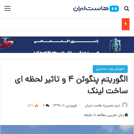
جستجو برای
منو
آموزش وب مستری
الگوریتم پنگوئن ۴ و تاثیر لحظه ای
ساخت لینک
تیم تحریریه هاست ایران
فروردین ۱۱, ۱۳۹۶
۲
520
زمان تقریبی مطالعه 7 دقیقه