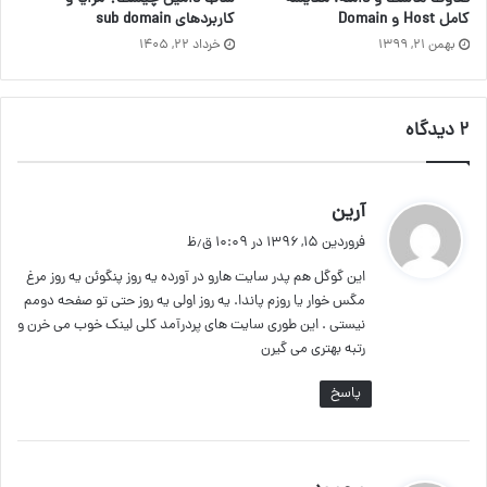
کاربردهای sub domain
کامل Host و Domain
خرداد ۲۲, ۱۴۰۵
بهمن ۲۱, ۱۳۹۹
۲ دیدگاه
آرین
گ
ف
فروردین ۱۵, ۱۳۹۶ در ۱۰:۰۹ ق٫ظ
ت
این گوگل هم پدر سایت هارو در آورده یه روز پنگوئن یه روز مرغ
:
مگس خوار یا روزم پاندا. یه روز اولی یه روز حتی تو صفحه دومم
نیستی . این طوری سایت های پردرآمد کلی لینک خوب می خرن و
رتبه بهتری می گیرن
پاسخ
گ