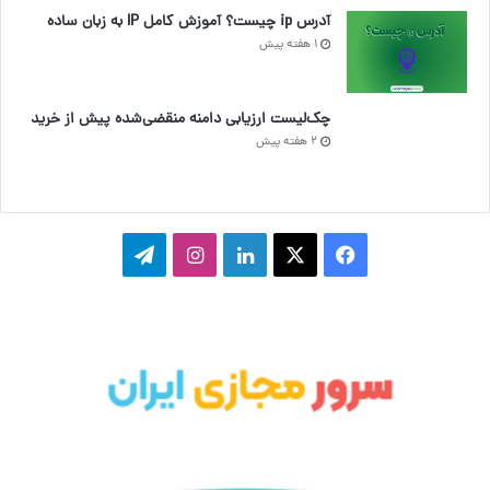
آدرس ip چیست؟ آموزش کامل IP به زبان ساده
1 هفته پیش
چک‌لیست ارزیابی دامنه منقضی‌شده پیش از خرید
2 هفته پیش
ف
ا
ل
ا
ت
ی
ی
ی
ی
ل
س
ک
ن
ن
گ
ب
س
ک
س
ر
و
د
ت
ا
ک
ا
ا
م