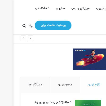
ابری
میزبانی وب
سایر
دانشنامه
تغییر پوسته
جستجو برای
وبسایت هاست ایران
تازه ترین
محبوبترین
دیدگاه ها
دامنه org چیست و برای چه