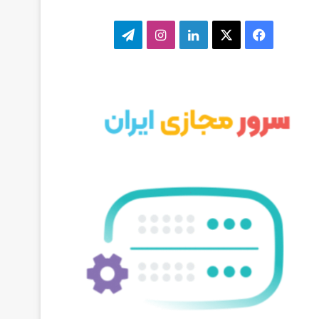
ف
ا
ل
ا
ت
ی
ی
ی
ی
ل
س
ک
ن
ن
گ
ب
س
ک
س
ر
و
د
ت
ا
ک
ا
ا
م
ی
گ
ن
ر
ا
م