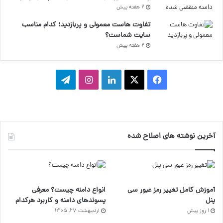
2 هفته پیش
تفاوت هاست معمولی و پربازدید؛ کدام مناسب
سایت شماست؟
2 هفته پیش
ف
ا
ل
ا
ت
ی
ی
ی
ی
ل
س
ک
ن
ن
گ
آخرین نوشته های اصلاح شده
ب
س
ک
س
ر
و
د
ت
ا
ک
ا
ا
م
آموزش کامل تغییر رمز عبور سی
انواع دامنه چیست؟ معرفی
ی
گ
پنل
پسوندهای دامنه و کاربرد هرکدام
1 روز پیش
اردیبهشت ۲۷, ۱۴۰۵
ن
ر