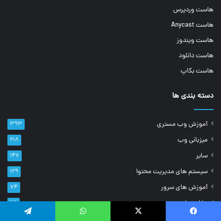
هاست وردپرس
هاست Anycast
هاست ویندوز
هاست دانلود
هاست بکاپ
دسته بندی ها
آموزش وب مستری
۳۹۳
میزبانی وب
۲۱۸
سایر
۱۴۶
سیستم های مدیریت محتوا
۱۲۹
آموزش های سرور
۷۴
مفاهیم ابری
۲۵
دانشنامه
۱۷
فیسبوک
ایکس
واتس آپ
تلگرام