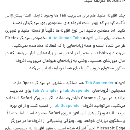
Bookmark تعریف کنید.
چند افزونه مفید هم برای مدیریت Tab ها وجود دارند. البته پیش‌ازاین
تأکید کردیم که بهتر است افزونه‌های معدودی روی مرورگرتان نصب
کنید، اما مطمئن باشید این نوع افزونه‌ها دقیقاً از دسته مفید و ضروری
هستند. برای مثال افزونه
Auto Unload Tabs
مخصوص مرورگر Firefox
طراحی شده است و همه زبانه‌هایی را که فعالانه مشاهده نمی‌کنید،
می‌بندد و حافظه سیستم را در اختیار سایر زبانه‌هایی قرار می‌دهد که در
حال مرورشان هستید. وقتی به زبانه‌های غیرفعال می‌روید، افزونه
مذکور محتوای درونی آن را برای شما دوباره بازیابی می‌کند.
افزونه
Tab Suspender
هم عملکرد مشابهی در مرورگر Opera دارد.
همچنین افزونه‌های
Tab Suspender
و
Tab Wrangler
برای مدیریت
زبانه‌ها در مرورگر Chrome طراحی‌شده‌اند. اگر از مرورگر Safari استفاده
می‌کنید، می‌توانید افزونه
Tab Suspender
را نصب کنید و از آن بهره
ببرید. البته ویژگی‌های این افزونه روی Safari محدود است اما احتمالاً
پاسخگوی نیازتان خواهد بود. ویژگی پشتیبانی از افزونه‌ها در مرورگر
Microsoft Edge اخیراً اضافه شده است و هنوز افزونه به خصوصی برای