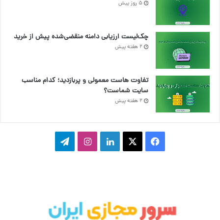
5 روز پیش
چک‌لیست ارزیابی دامنه منقضی‌شده پیش از خرید
2 هفته پیش
تفاوت هاست معمولی و پربازدید؛ کدام مناسب
سایت شماست؟
2 هفته پیش
ف
ا
ل
ا
ت
ی
ی
ی
ی
ل
س
ک
ن
ن
گ
ب
س
ک
س
ر
و
د
ت
ا