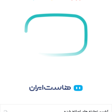
ک
ا
ا
م
ی
گ
ن
ر
ا
م