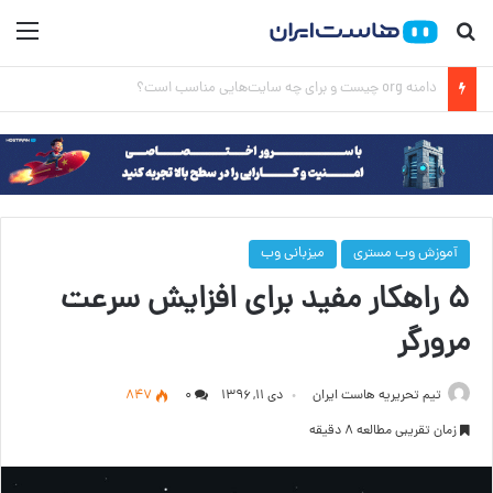
جستجو برای
منو
آدرس ip چیست؟ آموزش کامل IP به زبان ساده
آموزش وب مستری
میزبانی وب
۵ راهکار مفید برای افزایش سرعت
مرورگر
تیم تحریریه هاست ایران
دی ۱۱, ۱۳۹۶
۰
847
زمان تقریبی مطالعه 8 دقیقه