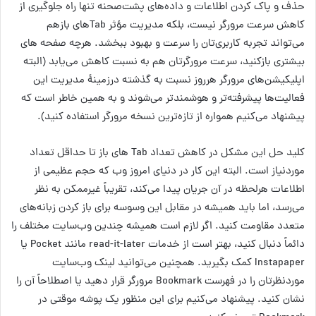
حذف و پاک کردن اطلاعات و داده‌های پشت‌صحنه تنها راه جلوگیری از
کاهش سرعت مرورگر نیست، بلکه مدیریت مؤثر Tabهای بازهم
می‌تواند تجربه کاربری‌تان را سرعت و بهبود ببخشد. هرچه صفحه های
بیشتری بازکنید، سرعت مرورگرتان هم به نسبت کاهش می‌یابد (البته
اپلیکیشن‌های مرورگر هرروز نسبت به گذشته درزمینهٔ مدیریت این
فعالیت‌ها پیشرفته‌تر و هوشمندتر می‌شوند و به همین خاطر است که
پیشنهاد می‌کنیم همواره از تازه‌ترین نسخه مرورگر استفاده کنید).
کلید حل این مشکل در کاهش تعداد Tab های باز تا حداقل تعداد
موردنیاز است. البته این کار در دنیای امروز وب‌ که حجم عظیمی از
اطلاعات هرلحظه در آن جریان پیدا می‌کند، تقریباً غیرممکن به‌ نظر
می‌رسد، اما باید همیشه در مقابل این وسوسه برای باز کردن زبانه‌های
متعدد مقاومت کنید. اگر لازم است همیشه چندین وب‌سایت مختلف را
دائماً دنبال کنید، بهتر است از خدمات read-it-later مانند Pocket یا
Instapaper کمک بگیرید. همچنین می‌توانید لینک وب‌سایت
موردنظرتان را در فهرست Bookmark مرورگر قرار دهید یا اصطلاحاً آن را
نشان کنید. پیشنهاد می‌کنیم برای این منظور یک پوشه موقتی در