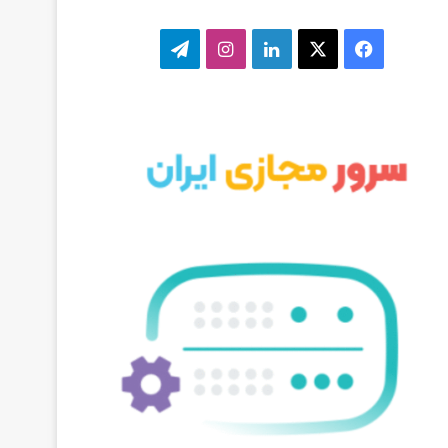
ف
ا
ل
ا
ت
ی
ی
ی
ی
ل
س
ک
ن
ن
گ
ب
س
ک
س
ر
و
د
ت
ا
ک
ا
ا
م
ی
گ
ن
ر
ا
م