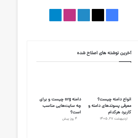
ف
ا
ل
ا
ت
ی
ی
ی
ی
ل
س
ک
ن
ن
گ
ب
س
ک
س
ر
آخرین نوشته های اصلاح شده
و
د
ت
ا
ک
ا
ا
م
ی
گ
انواع دامنه چیست؟
دامنه org چیست و برای
ن
ر
معرفی پسوندهای دامنه و
چه سایت‌هایی مناسب
کاربرد هرکدام
است؟
ا
اردیبهشت ۲۷, ۱۴۰۵
4 روز پیش
م