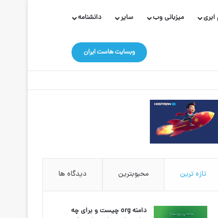
ابری
میزبانی وب
سایر
دانشنامه
تغییر پوسته
جستجو برای
وبسایت هاست ایران
تازه ترین
محبوبترین
دیدگاه ها
دامنه org چیست و برای چه