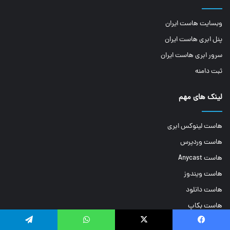
وبسایت هاست ایران
پنل ابری هاست ایران
سرور ابری هاست ایران
ثبت دامنه
لینک های مهم
هاست لینوکس ابری
هاست وردپرس
هاست Anycast
هاست ویندوز
هاست دانلود
هاست بکاپ
فیسبوک
ایکس
واتس آپ
تلگرام