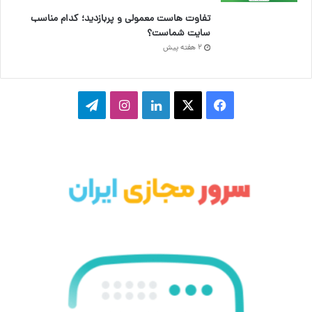
تفاوت هاست معمولی و پربازدید؛ کدام مناسب
سایت شماست؟
2 هفته پیش
ف
ا
ل
ا
ت
ی
ی
ی
ی
ل
س
ک
ن
ن
گ
ب
س
ک
س
ر
و
د
ت
ا
ک
ا
ا
م
ی
گ
ن
ر