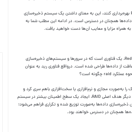
در‌صورتی که انواع سرور، کامپیوتر‌های شخصی و… از RAID بهره‌برداری کنند، این به معنای داشتن یک سیستم ذخیره‌سازی
 داده‌ها همچنان در‌ دسترس است. در ادامه این مطلب شما به
رید مخفف عبارت Redundant Array of Independent Drive، یک فناوری است که در سرورها و سیستم‌های ذخیره‌سازی
ظت از داده‌ها طراحی شده است. در‌واقع فناوری رید به عنوان
ra چگونه است؟
ان چندین هارد دیسک را به‌صورت مجازی و نرم‌افزاری یا سخت‌افزاری با‌هم سری کرد و
آن‌ها را به عنوان یک واحد ذخیره‌سازی بکار برد. به عبارت دیگر هدف اصلی RAID، ایجاد یک سطح اطمینان بیشتر در سیستم
 است. با ترکیب و سری درایوها در RAID، امکان ذخیره‌سازی داده‌ها به‌صورت توزیع شده و تکراری فراهم می‌شود؛
ده‌ها همچنان در دسترس خواهند بود.