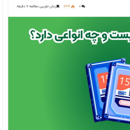
۰
636
زمان تقریبی مطالعه 7 دقیقه