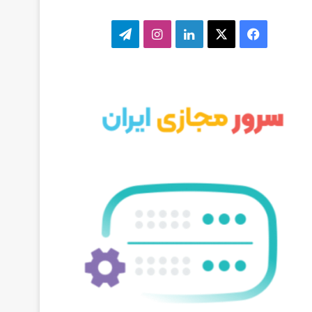
ف
ا
ل
ا
ت
ی
ی
ی
ی
ل
س
ک
ن
ن
گ
ب
س
ک
س
ر
و
د
ت
ا
ک
ا
ا
م
ی
گ
ن
ر
ا
م