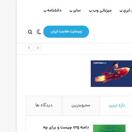
ابری
میزبانی وب
سایر
دانشنامه
تغییر پوسته
جستجو برای
وبسایت هاست ایران
تازه ترین
محبوبترین
دیدگاه ها
دامنه org چیست و برای چه