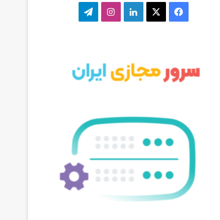
ف
ا
ل
ا
ت
ی
ی
ی
ی
ل
س
ک
ن
ن
گ
ب
س
ک
س
ر
و
د
ت
ا
ک
ا
ا
م
ی
گ
ن
ر
ا
م