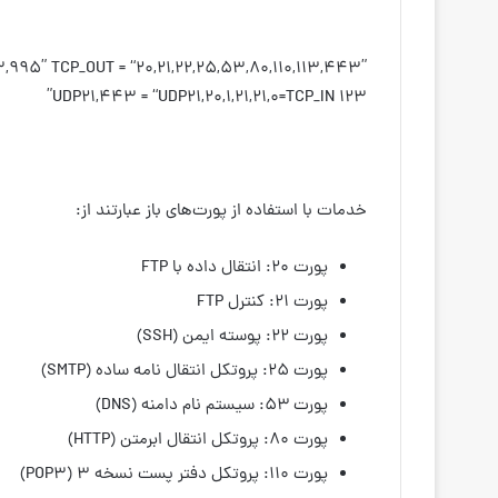
,995” TCP_OUT = “20,21,22,25,53,80,110,113,443”
UDP21,443 = “UDP21,20,1,21,21,0=TCP_IN 123”
خدمات با استفاده از پورت‌های باز عبارتند از:
پورت ۲۰: انتقال داده با FTP
پورت ۲۱: کنترل FTP
پورت ۲۲: پوسته ایمن (SSH)
پورت ۲۵: پروتکل انتقال نامه ساده (SMTP)
پورت ۵۳: سیستم نام دامنه (DNS)
پورت ۸۰: پروتکل انتقال ابرمتن (HTTP)
پورت ۱۱۰: پروتکل دفتر پست نسخه ۳ (POP3)