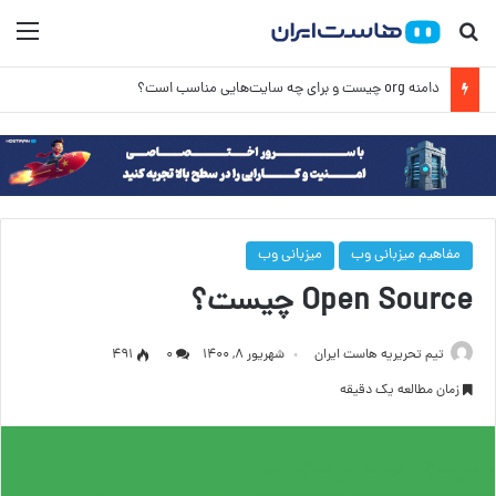
جستجو برای
منو
دامنه org چیست و برای چه سایت‌هایی مناسب است؟
مفاهیم میزبانی وب
میزبانی وب
Open Source چیست؟
تیم تحریریه هاست ایران
شهریور ۸, ۱۴۰۰
۰
491
زمان مطالعه یک دقیقه