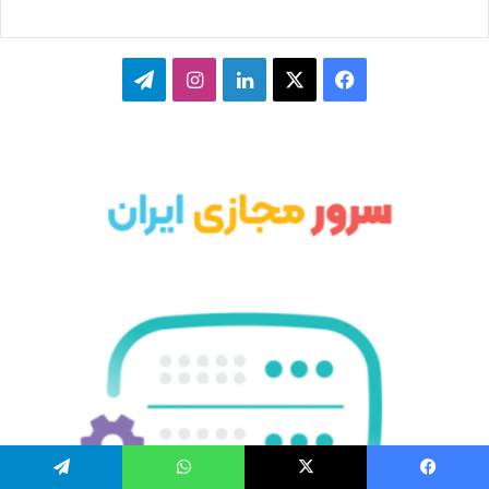
ف
ا
ل
ا
ت
ی
ی
ی
ی
ل
س
ک
ن
ن
گ
ب
س
ک
س
ر
و
د
ت
ا
ک
ا
ا
م
ی
گ
ن
ر
ا
م
فیسبوک
ایکس
واتس آپ
تلگرام