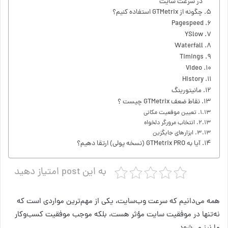
در سرعت سایت
چگونه از GTMetrix استفاده کنیم؟
Pagespeed
YSlow
Waterfall
Timings
Video
History
مانیتورینگ
نقاط ضعف GTMetrix چیست ؟
تعیین موقعیت مکانی
انتخاب مرورگر دلخواه
ابزارهای جایگزین
آیا به GTMetrix PRO (نسخه پولی) ارتقا دهیم؟
به این post امتیاز دهید
همه می‌دانیم که سرعت وب‌سایت، یکی از مهم‌ترین مواردی است که
نه‌تنها در موفقیت سایت مؤثر هست، بلکه موجب موفقیت کسب‌وکار