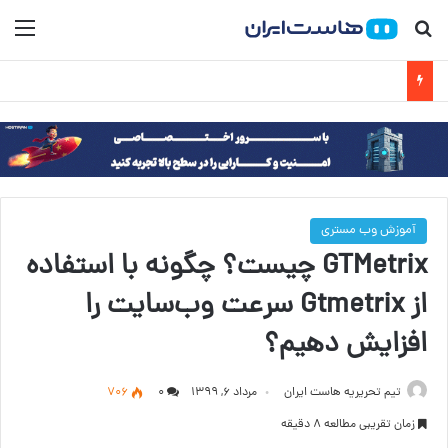
جستجو برای
منو
آموزش وب مستری
GTMetrix چیست؟ چگونه با استفاده
از Gtmetrix سرعت وب‌سایت را
افزایش دهیم؟
تیم تحریریه هاست ایران
مرداد ۶, ۱۳۹۹
۰
706
زمان تقریبی مطالعه 8 دقیقه