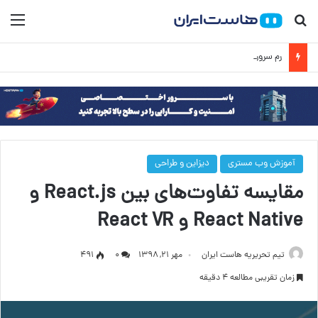
جستجو برای
منو
رم سرور چیست؟ راهنمای کامل انتخاب RAM مناسب سرور
آموزش وب مستری
دیزاین و طراحی
مقایسه تفاوت‌های بین React.js و
React Native و React VR
تیم تحریریه هاست ایران
مهر ۲۱, ۱۳۹۸
۰
491
زمان تقریبی مطالعه 4 دقیقه