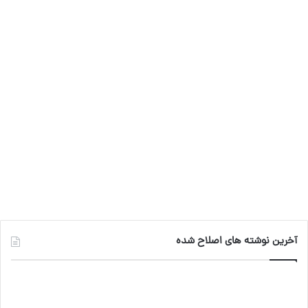
س
ک
ن
ن
گ
ب
س
ک
س
ر
و
د
ت
ا
ک
ا
ا
م
ی
گ
ن
ر
ا
م
آخرین نوشته های اصلاح شده