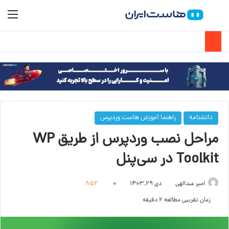
جستجو برای
منو
دانشنامه
راهنما آموزش هاست وردپرس
مراحل نصب وردپرس از طریق WP
Toolkit در سی‌پنل
امیر عبدالهی
دی ۲۹, ۱۴۰۳
۰
852
زمان تقریبی مطالعه 2 دقیقه