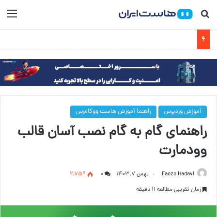
جستجو برای
منو
آموزش وردپرس
راهنما آموزش هاست ووکامرس
راهنمای گام به گام نصب آسان قالب
وودمارت
Faeze Hadavi
بهمن ۷, ۱۴۰۳
۰
2,759
زمان تقریبی مطالعه 11 دقیقه