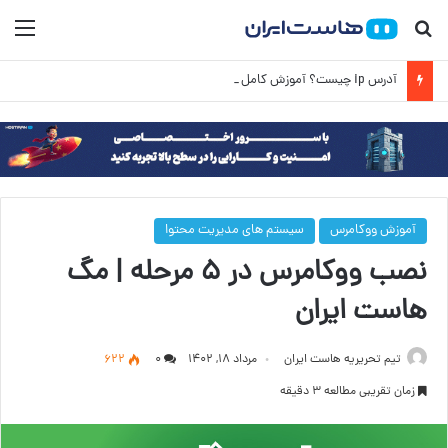
جستجو برای
منو
آدرس ip چیست؟ آموزش کامل IP به زبان ساده
آموزش ووکامرس
سیستم های مدیریت محتوا
نصب ووکامرس در ۵ مرحله | مگ
هاست ایران
تیم تحریریه هاست ایران
مرداد ۱۸, ۱۴۰۲
۰
622
زمان تقریبی مطالعه 3 دقیقه