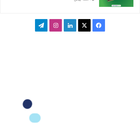
ف
ا
ل
ا
ت
ی
ی
ی
ی
ل
س
ک
ن
ن
گ
ب
س
ک
س
ر
و
د
ت
ا
ک
ا
ا
م
ی
گ
ن
ر
ا
م