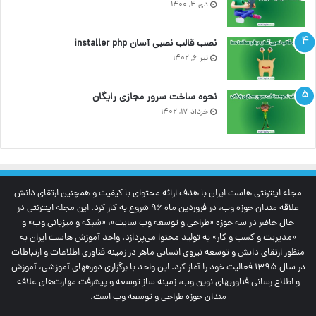
دی ۴, ۱۴۰۰
نصب قالب نصبی آسان installer php
تیر ۶, ۱۴۰۲
نحوه ساخت سرور مجازی رایگان
خرداد ۱۷, ۱۴۰۲
مجله اینترنتی‌ هاست ایران با هدف ارائه محتوای با کیفیت و همچنین ارتقای دانش
علاقه مندان حوزه وب، در فروردین ماه 96 شروع به کار کرد. این مجله اینترنتی در
حال حاضر در سه حوزه «طراحی و توسعه وب سایت»، «شبکه و میزبانی وب» و
«مدیریت و کسب و کار» به تولید محتوا می‌پردازد. واحد آموزش هاست ایران به
منظور ارتقای دانش و توسعه نیروی انسانی ماهر در زمینه فناوری اطلاعات و ارتباطات
در سال 1395 فعالیت خود را آغاز کرد. این واحد با برگزاری دوره‎های آموزشی، آموزش
و اطلاع رسانی فناوری‎های نوین وب، زمینه ساز توسعه و پیشرفت مهارت‌های علاقه
مندان حوزه طراحی و توسعه وب است.