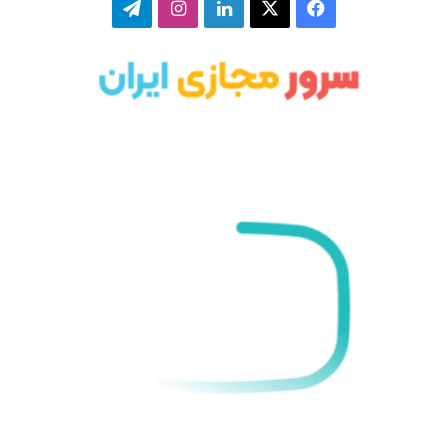
فیسبوک
ایکس
لینکداین
اینستاگرام
تلگرام