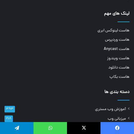
لینک های مهم
هاست لینوکس ابری
هاست وردپرس
هاست Anycast
هاست ویندوز
هاست دانلود
هاست بکاپ
دسته بندی ها
آموزش وب مستری
۳۹۳
میزبانی وب
۲۱۸
سایر
۱۴۶
یسبوک
ایکس
واتس آپ
تلگرام