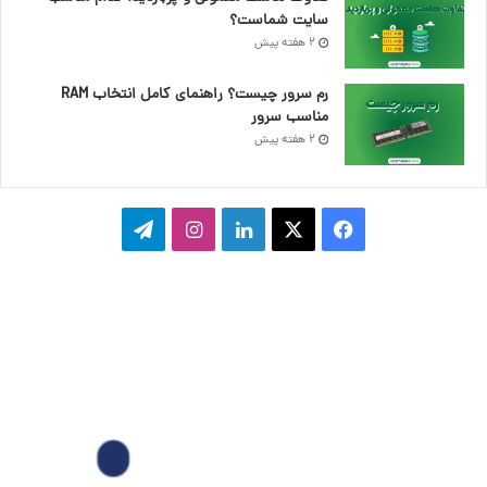
سایت شماست؟
2 هفته پیش
رم سرور چیست؟ راهنمای کامل انتخاب RAM
مناسب سرور
2 هفته پیش
ف
ا
ل
ا
ت
ی
ی
ی
ی
ل
س
ک
ن
ن
گ
ب
س
ک
س
ر
و
د
ت
ا
ک
ا
ا
م