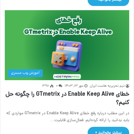
آموزش وب مستری
تیم تحریریه هاست ایران
مهر ۱۳, ۱۴۰۳
۰
396
خطای Enable Keep Alive در GTmetrix را چگونه حل
کنیم؟
در این مطلب درباره رفع خطای Enable Keep Alive در GTmetrix مواردی که
باید بدانید را ارائه کرده‌ایم. فعال‌سازی قابلیت…
بیشتر بخوانید »