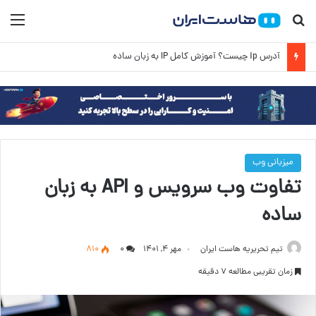
جستجو برای
منو
چک‌لیست ارزیابی دامنه منقضی‌شده پیش از خرید
میزبانی وب
تفاوت وب سرویس و API به زبان
ساده
تیم تحریریه هاست ایران
مهر ۴, ۱۴۰۱
۰
810
زمان تقریبی مطالعه 7 دقیقه