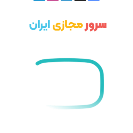
ی
ی
ی
ی
ل
س
ک
ن
ن
گ
ب
س
ک
س
ر
و
د
ت
ا
ک
ا
ا
م
ی
گ
ن
ر
ا
م